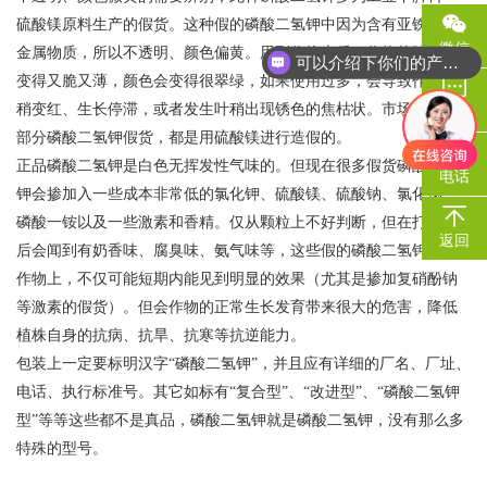
硫酸镁原料生产的假货。这种假的磷酸二氢钾中因为含有亚铁及重
微信
金属物质，所以不透明、颜色偏黄。用到作物上后，作物的叶片会
可以介绍下你们的产品么
变得又脆又薄，颜色会变得很翠绿，如果使用过多，会导致作物嫩
稍变红、生长停滞，或者发生叶稍出现锈色的焦枯状。市场上的大
咨询
部分磷酸二氢钾假货，都是用硫酸镁进行造假的。
正品磷酸二氢钾是白色无挥发性气味的。但现在很多假货磷酸二氢
电话
钾会掺加入一些成本非常低的氯化钾、硫酸镁、硫酸钠、氯化钠、
磷酸一铵以及一些激素和香精。仅从颗粒上不好判断，但在打开袋
返回
后会闻到有奶香味、腐臭味、氨气味等，这些假的磷酸二氢钾用到
作物上，不仅可能短期内能见到明显的效果（尤其是掺加复硝酚钠
等激素的假货）。但会作物的正常生长发育带来很大的危害，降低
植株自身的抗病、抗旱、抗寒等抗逆能力。
包装上一定要标明汉字“磷酸二氢钾”，并且应有详细的厂名、厂址、
电话、执行标准号。其它如标有“复合型”、“改进型”、“磷酸二氢钾
型”等等这些都不是真品，磷酸二氢钾就是磷酸二氢钾，没有那么多
特殊的型号。