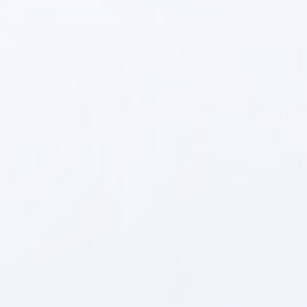
先进生产设备
02
自有全自动化生产车间，
充足
引入全新自动化生产车
确保生产线与时俱进，
按照国家标准，重视产
量
全自动生产车间，保证
充足