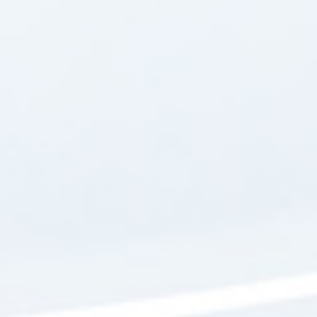
遍布全国的物流
点
全国物流专线专发，发货速度
快
销售市场遍布中国，东亚，
南亚，中东，澳洲，南美，
北美等，产品质量深受国内
外客户良好评价
欢迎各界朋友莅临参观、指
导和业务洽谈！