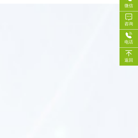
微信
咨询
电话
海澜化工·三大优势
公司愿与国内外广大客户及同仁真诚合作，携手共谋发展
返回
多项检测报告与
荣誉资质
厂家直供 名企力荐 实力雄厚
本公司拥有多项检测报告与
荣誉资质
不断的开发出高科技产品，