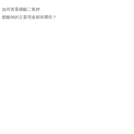
：
如何查看磷酸二氢钾
：
醋酸钠的主要用途都有哪些？