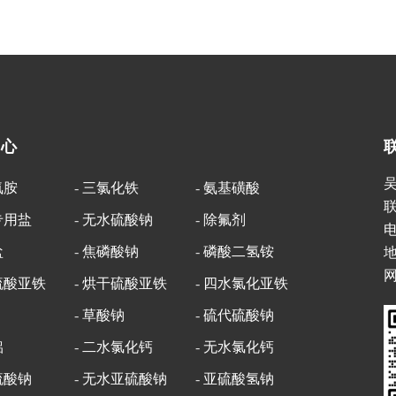
中心
氰胺
-
三氯化铁
-
氨基磺酸
专用盐
-
无水硫酸钠
-
除氟剂
电
盐
-
焦磷酸钠
-
磷酸二氢铵
网
硫酸亚铁
-
烘干硫酸亚铁
-
四水氯化亚铁
-
草酸钠
-
硫代硫酸钠
铝
-
二水氯化钙
-
无水氯化钙
硫酸钠
-
无水亚硫酸钠
-
亚硫酸氢钠