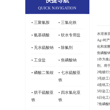
快捷导航
QUICK NAVIGATION
• 三聚氰胺
• 三氯化铁
水溶液
• 氨基磺酸
• 软水专用盐
Ag+
化和发
• 无水硫酸钠
• 除氟剂
焦磷酸
1作为
• 工业盐
• 焦磷酸钠
剂。用
2电镀
• 磷酸二氢铵
• 七水硫酸亚
3毛纺
铁
4造纸
5印染
• 烘干硫酸亚
• 四水氯化亚
6日化
铁
铁
7焦磷