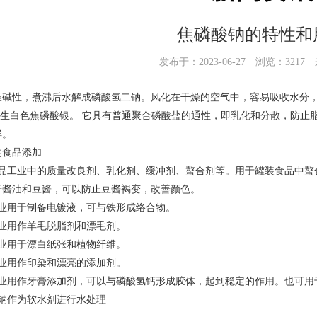
焦磷酸钠的特性和
发布于：2023-06-27 浏览：321
呈碱性，煮沸后水解成磷酸氢二钠。风化在干燥的空气中，容易吸收水分
时产生白色焦磷酸银。 它具有普通聚合磷酸盐的通性，即乳化和分散，防止
酵。
钠食品添加
食品工业中的质量改良剂、乳化剂、缓冲剂、螯合剂等。用于罐装食品中螯
于酱油和豆酱，可以防止豆酱褐变，改善颜色。
行业用于制备电镀液，可与铁形成络合物。
工业用作羊毛脱脂剂和漂毛剂。
工业用于漂白纸张和植物纤维。
工业用作印染和漂亮的添加剂。
工业用作牙膏添加剂，可以与磷酸氢钙形成胶体，起到稳定的作用。也可用
酸钠作为软水剂进行水处理