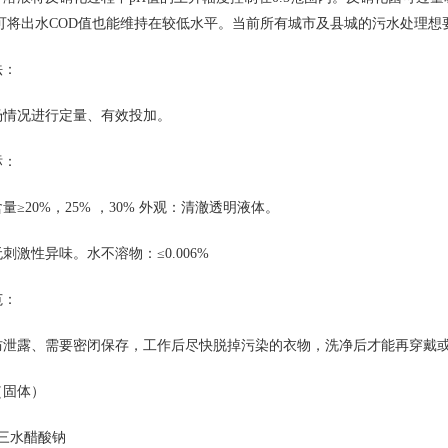
,可将出水COD值也能维持在较低水平。当前所有城市及县城的污水处理
法：
场情况进行定量、有效投加。
标：
量≥20%，25% ，30% 外观：清澈透明液体。
刺激性异味。水不溶物：≤0.006%
范：
防泄露、需要密闭保存，工作后尽快脱掉污染的衣物，洗净后才能再穿戴
（固体）
三水醋酸钠