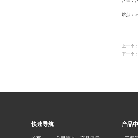
含量：含
熔点：＞3
上一个
下一个
快速导航
产品