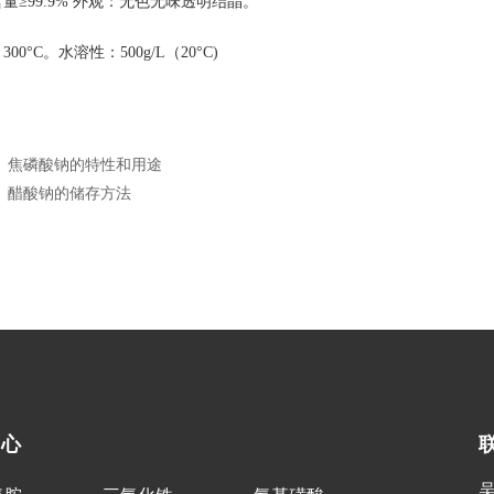
量≥99.9% 外观：无色无味透明结晶。
00°C。水溶性：500g/L（20°C)
：
焦磷酸钠的特性和用途
：
醋酸钠的储存方法
中心