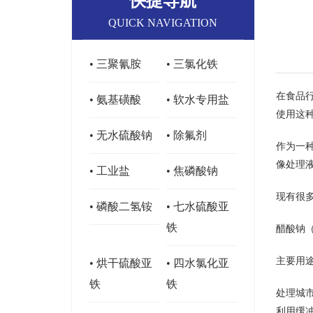
快捷导航
QUICK NAVIGATION
• 三聚氰胺
• 三氯化铁
在食品
• 氨基磺酸
• 软水专用盐
使用这
• 无水硫酸钠
• 除氟剂
作为一
像处理
• 工业盐
• 焦磷酸钠
现有很
• 磷酸二氢铵
• 七水硫酸亚
铁
醋酸钠
主要用
• 烘干硫酸亚
• 四水氯化亚
铁
铁
处理城市
利用缓冲