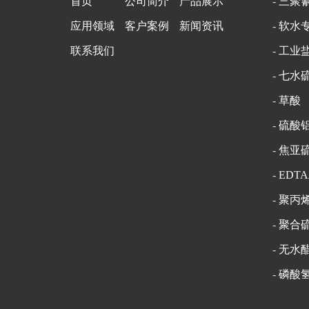
首页
公司简介
产品展示
-
三聚
应用领域
客户案例
新闻资讯
-
软水
联系我们
-
工业
-
七水
-
草酸
-
硫酸
-
焦亚
-
EDT
-
聚丙
-
聚合
-
无水
-
磷酸