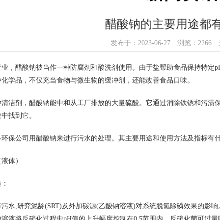
醋酸钠的主要用途都
发布于：2023-06-27 浏览：226
行业，醋酸钠被当作一种防腐剂和酸洗剂使用。由于盐帮助食品保持特定p
种化学品，不仅充当食物与微生物的缓冲剂，还能改善食品口味。
种清洁剂，醋酸钠能中和从工厂排放的大量硫酸。它通过消除铁锈和污渍
液中找到它。
多环保公司用醋酸钠来进行污水的处理。其主要用途和使用方法及指标有
（液体）
途：
污水,研究泥龄(SRT)及外加碳源(乙酸钠溶液)对系统脱氮除磷效果的
溶液将反硝化过程中pH值的上升幅度控制在0.5范围内。反硝化菌可过量吸附C