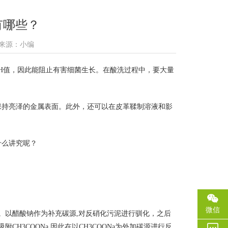
有哪些？
6 来源：小编
H值，因此能阻止有害细菌生长。在酸洗过程中，要大量
保持亮泽的金属表面。此外，还可以在皮革鞣制溶液和影
什么讲究呢？
微信
影响。以醋酸钠作为补充碳源,对反硝化污泥进行驯化，之后
H3COONa,因此在以CH3COONa为外加碳源进行反