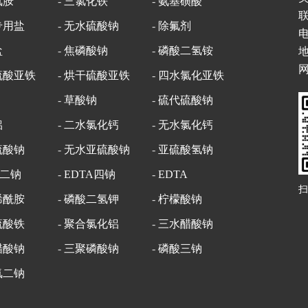
氰胺
-
三氯化铁
-
氨基磺酸
专用盐
-
无水硫酸钠
-
除氟剂
电
盐
-
焦磷酸钠
-
磷酸二氢铵
网
硫酸亚铁
-
烘干硫酸亚铁
-
四水氯化亚铁
-
草酸钠
-
硫代硫酸钠
铝
-
二水氯化钙
-
无水氯化钙
硫酸钠
-
无水亚硫酸钠
-
亚硫酸氢钠
A二钠
-
EDTA四钠
-
EDTA
扫
烯酰胺
-
磷酸二氢钾
-
柠檬酸钠
硫酸铁
-
聚合氯化铝
-
三水醋酸钠
醋酸钠
-
三聚磷酸钠
-
磷酸三钠
氢二钠